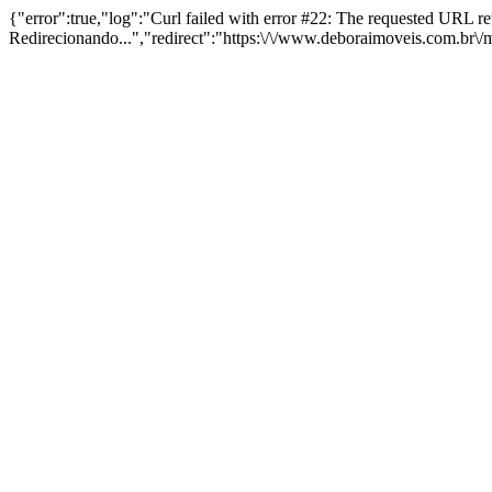
{"error":true,"log":"Curl failed with error #22: The requested URL 
Redirecionando...","redirect":"https:\/\/www.deboraimoveis.com.br\