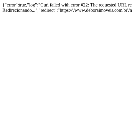
{"error":true,"log":"Curl failed with error #22: The requested URL 
Redirecionando...","redirect":"https:\/\/www.deboraimoveis.com.br\