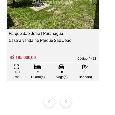
Previous
Ne
Parque São João | Paranaguá
V
Casa à venda no Parque São João
C
R$ 185.000,00
Código. 1422
Código. 1422
0,01
2
0
0
m²
Quarto(s)
Vaga(s)
Banho(s)