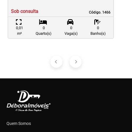
Sob consulta
Código. 1466
Código. 1466
0,01
0
0
0
m²
Quarto(s)
Vaga(s)
Banho(s)
Quem Somos