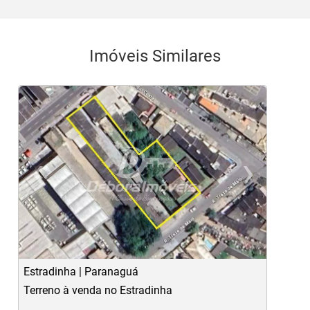
Imóveis Similares
‹
›
Previous
Ne
Estradinha | Paranaguá
P
Terreno à venda no Estradinha
C