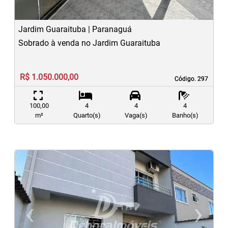
Jardim Guaraituba | Paranaguá
Sobrado à venda no Jardim Guaraituba
R$ 1.050.000,00
Código. 297
Código. 297
100,00
4
4
4
m²
Quarto(s)
Vaga(s)
Banho(s)
‹
›