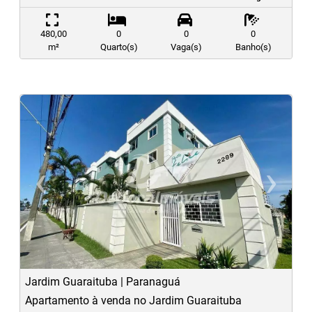
480,00
0
0
0
m²
Quarto(s)
Vaga(s)
Banho(s)
‹
›
Previous
N
Jardim Guaraituba | Paranaguá
Apartamento à venda no Jardim Guaraituba