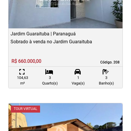
Previous
N
Jardim Guaraituba | Paranaguá
Sobrado à venda no Jardim Guaraituba
R$ 660.000,00
Código. 208
Código. 208
104,63
3
1
3
m²
Quarto(s)
Vaga(s)
Banho(s)
TOUR VIRTUAL