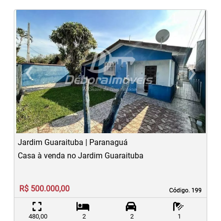
‹
›
Previous
N
Jardim Guaraituba | Paranaguá
Casa à venda no Jardim Guaraituba
R$ 500.000,00
Código. 199
Código. 199
480,00
2
2
1