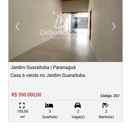
‹
›
Previous
N
Jardim Guaraituba | Paranaguá
Casa à venda no Jardim Guaraituba
R$ 550.000,00
Código. 207
Código. 207
105,00
3
2
2
m²
Quarto(s)
Vaga(s)
Banho(s)