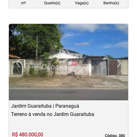
m²
Quarto(s)
Vaga(s)
Banho(s)
‹
›
Previous
N
Jardim Guaraituba | Paranaguá
Terreno à venda no Jardim Guaraituba
R$ 480.000,00
Código. 380
Código. 380