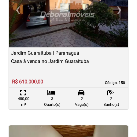
‹
›
Previous
N
Jardim Guaraituba | Paranaguá
Casa à venda no Jardim Guaraituba
R$ 610.000,00
Código. 150
Código. 150
480,00
3
2
2
m²
Quarto(s)
Vaga(s)
Banho(s)