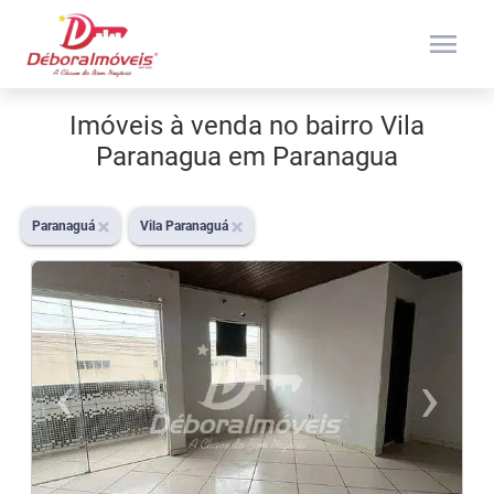
menu
Imóveis à venda no bairro Vila
Paranagua em Paranagua
Paranaguá
Vila Paranaguá
‹
›
Previous
N