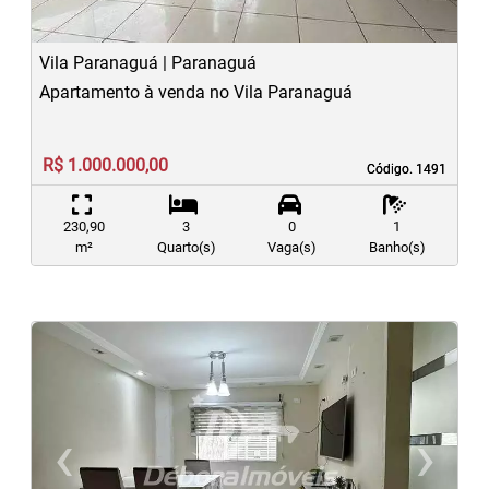
Vila Paranaguá | Paranaguá
Apartamento à venda no Vila Paranaguá
R$ 1.000.000,00
Código. 1491
Código. 1491
230,90
3
0
1
m²
Quarto(s)
Vaga(s)
Banho(s)
‹
›