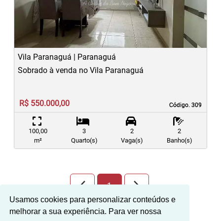
Previous
N
Vila Paranaguá | Paranaguá
Sobrado à venda no Vila Paranaguá
R$ 550.000,00
Código. 309
Código. 309
100,00
3
2
2
m²
Quarto(s)
Vaga(s)
Banho(s)
arrow_back_ios_new
arrow_forward_ios
1
Usamos cookies para personalizar conteúdos e
melhorar a sua experiência. Para ver nossa